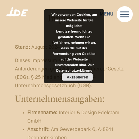
MENU
Wir verwenden Cookies, um
Impressum
unsere Webseite für Sie
möglichst
benutzerfreundlich zu
gestalten. Wenn Sie
fortfahren, nehmen wir an,
Stand:
August 2024
dass Sie mit der
Verwendung von Cookies
auf der Webseite
Dieses Impressum entspricht den
einverstanden sind.
Zur
Anforderungen gemäß § 5 E-Commerce-Gesetz
Datenschutzerklärung
Akzeptieren
(ECG), § 25 Mediengesetz und § 24
Unternehmensgesetzbuch (UGB).
Unternehmensangaben:
Firmenname:
Interior & Design Edelstam
GmbH
Anschrift:
Am Gewerbepark 6, A-8241
Dechantskirchen